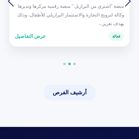
منصة "اشتري من البرازيل " منصة رقمية مركزها وتديرها
وكالة لترويج التجارة والاستثمار البرازيلي للأطفال، وذلك
بهدف تعزيز...
عرض التفاصيل
فعالة
أرشيف الفرص