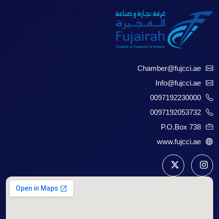
Chamber@fujcci.ae
Info@fujcci.ae
0097192230000
0097192053732
P.O.Box 738
www.fujcci.ae